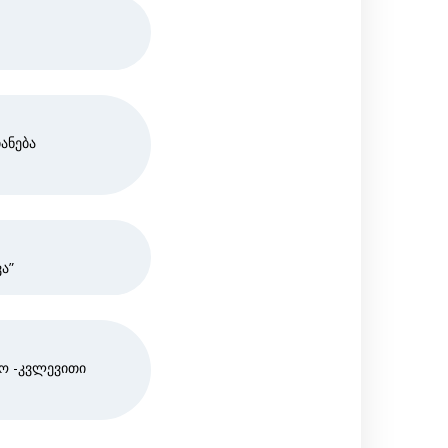
ანება
ა”
რო -კვლევითი