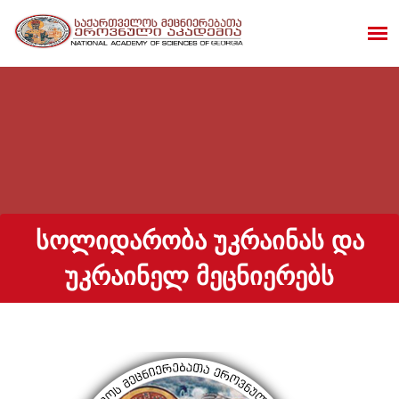
ᲡᲝᲚᲘᲓᲐᲠᲝᲑᲐ ᲣᲙᲠᲐᲘᲜᲐᲡ ᲓᲐ
ᲣᲙᲠᲐᲘᲜᲔᲚ ᲛᲔᲪᲜᲘᲔᲠᲔᲑᲡ