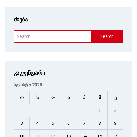
ძიება
Search
კალენდარი
აგვისტო 2026
ო
ს
ო
ხ
პ
შ
კ
1
2
3
4
5
6
7
8
9
10
11
12
13
14
15
16