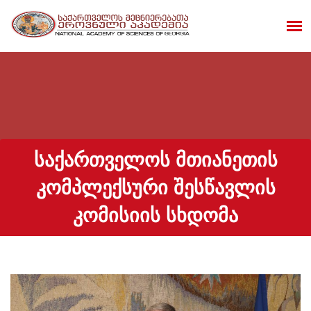
ᲡᲐᲥᲐᲠᲗᲕᲔᲚᲝᲡ ᲛᲗᲘᲐᲜᲔᲗᲘᲡ
ᲙᲝᲛᲞᲚᲔᲥᲡᲣᲠᲘ ᲨᲔᲡᲬᲐᲕᲚᲘᲡ
ᲙᲝᲛᲘᲡᲘᲘᲡ ᲡᲮᲓᲝᲛᲐ