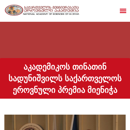
ᲐᲙᲐᲓᲔᲛᲘᲙᲝᲡ ᲗᲘᲜᲐᲗᲘᲜ
ᲡᲐᲓᲣᲜᲘᲨᲕᲘᲚᲡ ᲡᲐᲥᲐᲠᲗᲕᲔᲚᲝᲡ
ᲔᲠᲝᲕᲜᲣᲚᲘ ᲞᲠᲔᲛᲘᲐ ᲛᲘᲔᲜᲘᲭᲐ