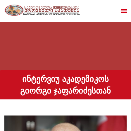
ᲘᲜᲢᲔᲠᲕᲘᲣ ᲐᲙᲐᲓᲔᲛᲘᲙᲝᲡ
ᲒᲘᲝᲠᲒᲘ ᲯᲐᲤᲐᲠᲘᲫᲔᲡᲗᲐᲜ