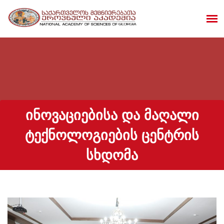
ᲘᲜᲝᲕᲐᲪᲘᲔᲑᲘᲡᲐ ᲓᲐ ᲛᲐᲦᲐᲚᲘ
ᲢᲔᲥᲜᲝᲚᲝᲒᲘᲔᲑᲘᲡ ᲪᲔᲜᲢᲠᲘᲡ
ᲡᲮᲓᲝᲛᲐ