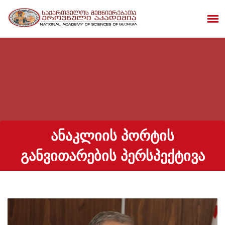
ᲐᲜᲐᲙᲚᲘᲘᲡ ᲞᲝᲠᲢᲘᲡ
ᲒᲐᲜᲕᲘᲗᲐᲠᲔᲑᲘᲡ ᲞᲔᲠᲡᲞᲔᲥᲢᲘᲕᲐ