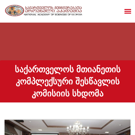
ᲡᲐᲥᲐᲠᲗᲕᲔᲚᲝᲡ ᲛᲗᲘᲐᲜᲔᲗᲘᲡ
ᲙᲝᲛᲞᲚᲔᲥᲡᲣᲠᲘ ᲨᲔᲡᲬᲐᲕᲚᲘᲡ
ᲙᲝᲛᲘᲡᲘᲘᲡ ᲡᲮᲓᲝᲛᲐ