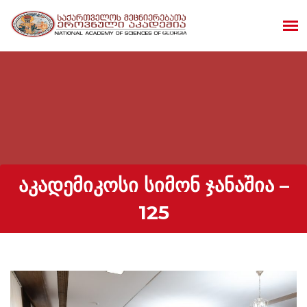
ᲐᲙᲐᲓᲔᲛᲘᲙᲝᲡᲘ ᲡᲘᲛᲝᲜ ᲯᲐᲜᲐᲨᲘᲐ –
125