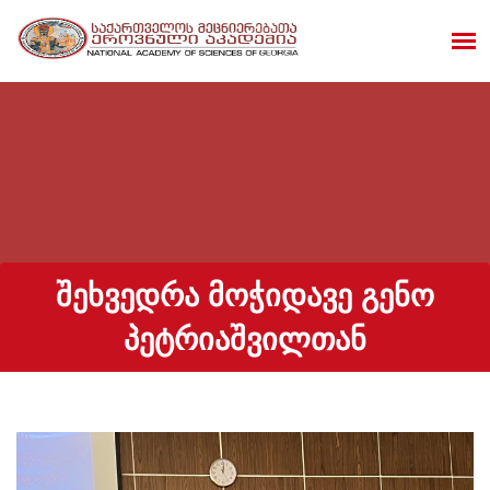
ᲨᲔᲮᲕᲔᲓᲠᲐ ᲛᲝᲭᲘᲓᲐᲕᲔ ᲒᲔᲜᲝ
ᲞᲔᲢᲠᲘᲐᲨᲕᲘᲚᲗᲐᲜ