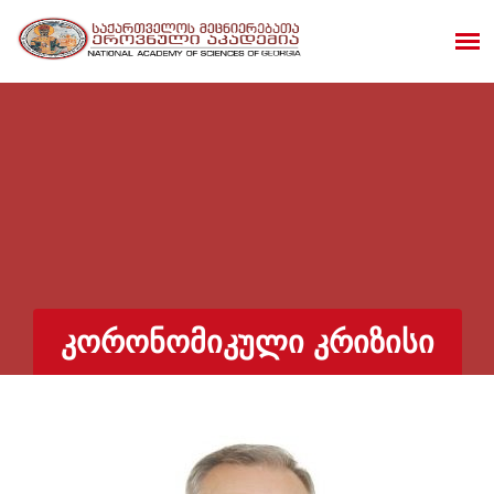
ᲙᲝᲠᲝᲜᲝᲛᲘᲙᲣᲚᲘ ᲙᲠᲘᲖᲘᲡᲘ