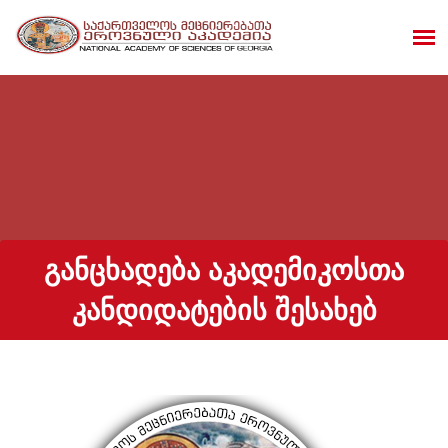
ᲒᲐᲜᲪᲮᲐᲓᲔᲑᲐ ᲐᲙᲐᲓᲔᲛᲘᲙᲝᲡᲗᲐ
ᲙᲐᲜᲓᲘᲓᲐᲢᲔᲑᲘᲡ ᲨᲔᲡᲐᲮᲔᲑ