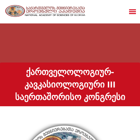
ᲥᲐᲠᲗᲕᲔᲚᲝᲚᲝᲒᲘᲣᲠ-
ᲙᲐᲕᲙᲐᲡᲘᲝᲚᲝᲒᲘᲣᲠᲘ III
ᲡᲐᲔᲠᲗᲐᲨᲝᲠᲘᲡᲝ ᲙᲝᲜᲒᲠᲔᲡᲘ