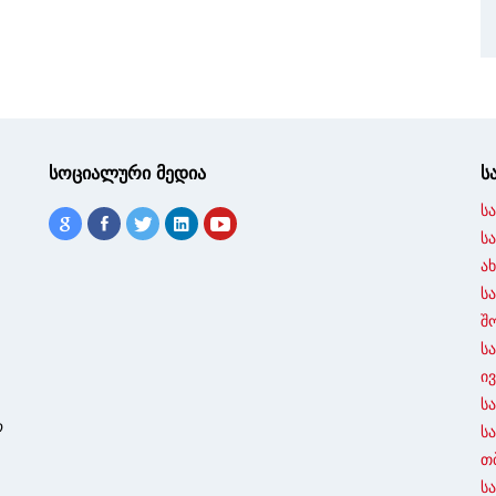
სოციალური მედია
ს
ს
ს
ა
ს
შ
ს
ი
ს
ო
ს
თ
ს