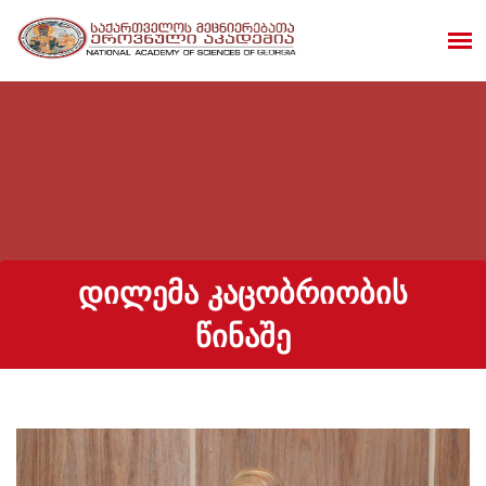
ᲓᲘᲚᲔᲛᲐ ᲙᲐᲪᲝᲑᲠᲘᲝᲑᲘᲡ
ᲬᲘᲜᲐᲨᲔ