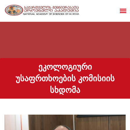
ᲔᲙᲝᲚᲝᲒᲘᲣᲠᲘ
ᲣᲡᲐᲤᲠᲗᲮᲝᲔᲑᲘᲡ ᲙᲝᲛᲘᲡᲘᲘᲡ
ᲡᲮᲓᲝᲛᲐ