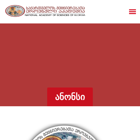
ᲐᲜᲝᲜᲡᲘ