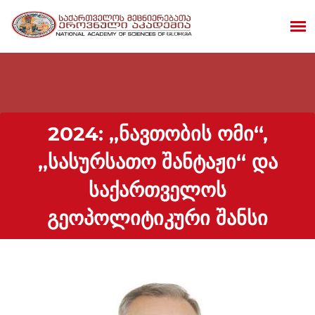
2024: „ᲜᲐᲕᲗᲝᲑᲘᲡ ᲝᲛᲘ“,
„ᲡᲐᲡᲣᲠᲡᲐᲗᲝ ᲨᲐᲜᲢᲐᲟᲘ“ ᲓᲐ
ᲡᲐᲥᲐᲠᲗᲕᲔᲚᲝᲡ
ᲒᲔᲝᲞᲝᲚᲘᲢᲘᲙᲣᲠᲘ ᲨᲐᲜᲡᲘ