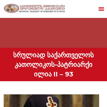
ᲡᲠᲣᲚᲘᲐᲓ ᲡᲐᲥᲐᲠᲗᲕᲔᲚᲝᲡ
ᲙᲐᲗᲝᲚᲘᲙᲝᲡ-ᲞᲐᲢᲠᲘᲐᲠᲥᲘ
ᲘᲚᲘᲐ II – 93