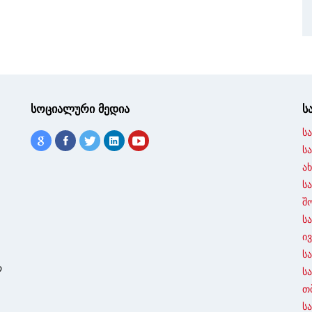
სოციალური მედია
ს
ს
ს
ა
ს
შ
ს
ი
ს
ო
ს
თ
ს