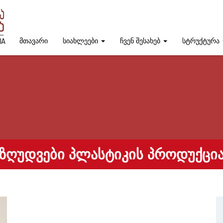
მთავარი
სიახლეები
ჩვენ შესახებ
სტრუქტურა
ᲔᲖᲦᲣᲓᲕᲔᲑᲘ ᲞᲚᲐᲡᲢᲘᲙᲘᲡ ᲞᲠᲝᲓᲣᲥᲪᲘᲐ