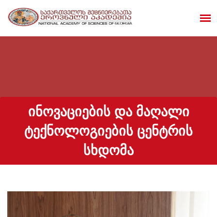
ᲘᲜᲝᲕᲐᲪᲘᲔᲑᲘᲡ ᲓᲐ ᲛᲐᲦᲐᲚᲘ
ᲢᲔᲥᲜᲝᲚᲝᲒᲘᲔᲑᲘᲡ ᲪᲔᲜᲢᲠᲘᲡ
ᲡᲮᲓᲝᲛᲐ