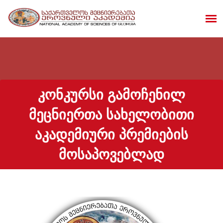
ᲙᲝᲜᲙᲣᲠᲡᲘ ᲒᲐᲛᲝᲩᲔᲜᲘᲚ
ᲛᲔᲪᲜᲘᲔᲠᲗᲐ ᲡᲐᲮᲔᲚᲝᲑᲘᲗᲘ
ᲐᲙᲐᲓᲔᲛᲘᲣᲠᲘ ᲞᲠᲔᲛᲘᲔᲑᲘᲡ
ᲛᲝᲡᲐᲞᲝᲕᲔᲑᲚᲐᲓ