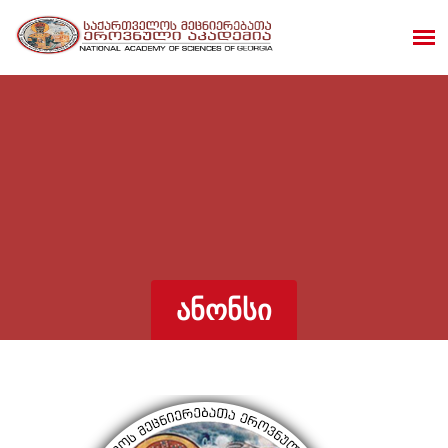
ᲐᲜᲝᲜᲡᲘ