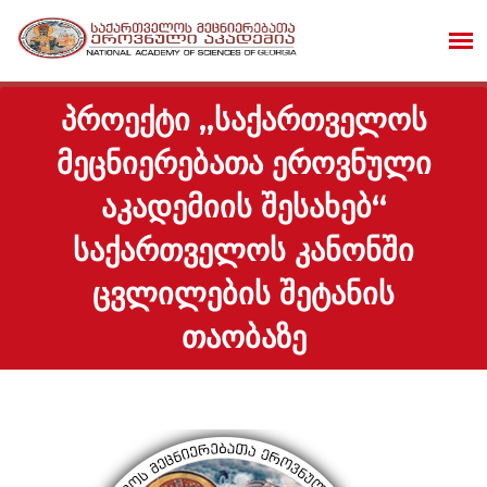
ᲞᲠᲝᲔᲥᲢᲘ „ᲡᲐᲥᲐᲠᲗᲕᲔᲚᲝᲡ
ᲛᲔᲪᲜᲘᲔᲠᲔᲑᲐᲗᲐ ᲔᲠᲝᲕᲜᲣᲚᲘ
ᲐᲙᲐᲓᲔᲛᲘᲘᲡ ᲨᲔᲡᲐᲮᲔᲑ“
ᲡᲐᲥᲐᲠᲗᲕᲔᲚᲝᲡ ᲙᲐᲜᲝᲜᲨᲘ
ᲪᲕᲚᲘᲚᲔᲑᲘᲡ ᲨᲔᲢᲐᲜᲘᲡ
ᲗᲐᲝᲑᲐᲖᲔ