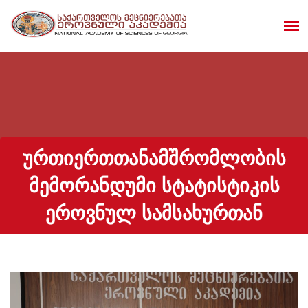
ᲣᲠᲗᲘᲔᲠᲗᲗᲐᲜᲐᲛᲨᲠᲝᲛᲚᲝᲑᲘᲡ
ᲛᲔᲛᲝᲠᲐᲜᲓᲣᲛᲘ ᲡᲢᲐᲢᲘᲡᲢᲘᲙᲘᲡ
ᲔᲠᲝᲕᲜᲣᲚ ᲡᲐᲛᲡᲐᲮᲣᲠᲗᲐᲜ