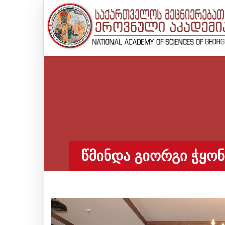
ᲬᲛᲘᲜᲓᲐ ᲒᲘᲝᲠᲒᲘ ᲭᲧᲝ