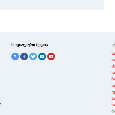
სოციალური მედია
ს
ს
ს
ა
ს
შ
ს
ი
ს
ო
ს
თ