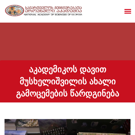
ᲐᲙᲐᲓᲔᲛᲘᲙᲝᲡ ᲓᲐᲕᲘᲗ
ᲛᲣᲡᲮᲔᲚᲘᲨᲕᲘᲚᲘᲡ ᲐᲮᲐᲚᲘ
ᲒᲐᲛᲝᲪᲔᲛᲔᲑᲘᲡ ᲬᲐᲠᲓᲒᲘᲜᲔᲑᲐ