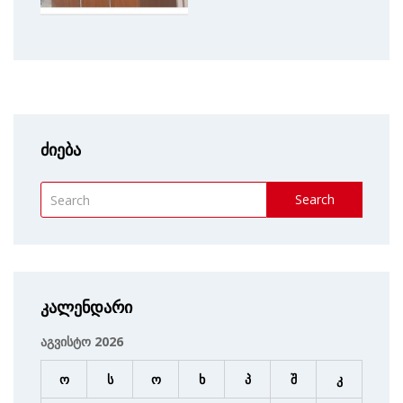
ძიება
Search
კალენდარი
აგვისტო 2026
ო
ს
ო
ხ
პ
შ
კ