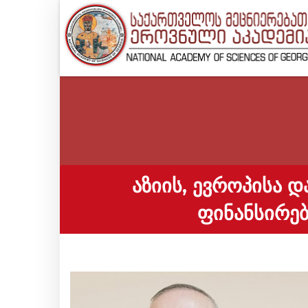
ᲐᲖᲘᲘᲡ, ᲔᲕᲠᲝᲞᲘᲡᲐ 
ᲤᲘᲜᲐᲜᲡᲘᲠᲔᲑ