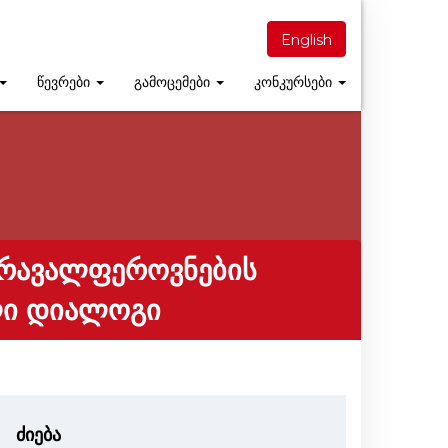
English
წევრები
გამოცემები
კონკურსები
ᲝᲛᲠᲐᲕᲐᲚᲤᲔᲠᲝᲕᲜᲔᲑᲘᲡ
ᲣᲚᲘ ᲓᲘᲐᲚᲝᲒᲘ
ძიება