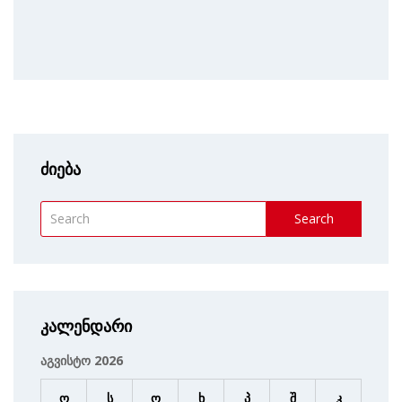
ძიება
Search
კალენდარი
აგვისტო 2026
ო
ს
ო
ხ
პ
შ
კ