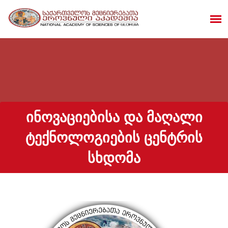
ᲘᲜᲝᲕᲐᲪᲘᲔᲑᲘᲡᲐ ᲓᲐ ᲛᲐᲦᲐᲚᲘ
ᲢᲔᲥᲜᲝᲚᲝᲒᲘᲔᲑᲘᲡ ᲪᲔᲜᲢᲠᲘᲡ
ᲡᲮᲓᲝᲛᲐ