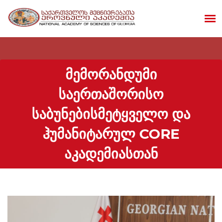
ᲛᲔᲛᲝᲠᲐᲜᲓᲣᲛᲘ
ᲡᲐᲔᲠᲗᲐᲨᲝᲠᲘᲡᲝ
ᲡᲐᲑᲣᲜᲔᲑᲘᲡᲛᲔᲢᲧᲕᲔᲚᲝ ᲓᲐ
ᲰᲣᲛᲐᲜᲘᲢᲐᲠᲣᲚ CORE
ᲐᲙᲐᲓᲔᲛᲘᲐᲡᲗᲐᲜ