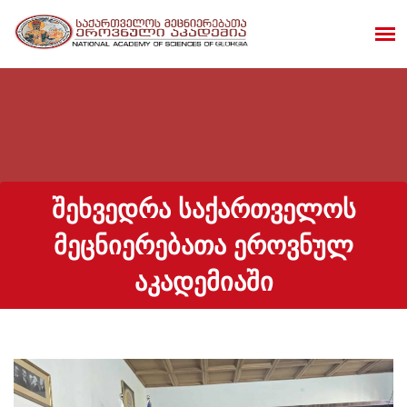
ᲨᲔᲮᲕᲔᲓᲠᲐ ᲡᲐᲥᲐᲠᲗᲕᲔᲚᲝᲡ
ᲛᲔᲪᲜᲘᲔᲠᲔᲑᲐᲗᲐ ᲔᲠᲝᲕᲜᲣᲚ
ᲐᲙᲐᲓᲔᲛᲘᲐᲨᲘ