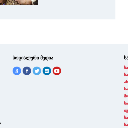
სოციალური მედია
ს
ს
ს
ა
ს
შ
ს
ი
ს
ო
ს