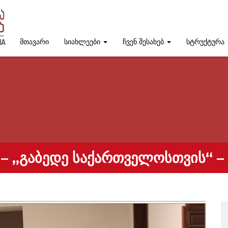
მთავარი
სიახლეები
ჩვენ შესახებ
სტრუქტურა
– „ᲒᲐᲑᲔᲓᲔ ᲡᲐᲥᲐᲠᲗᲕᲔᲚᲝᲡᲗᲕᲘᲡ“ –