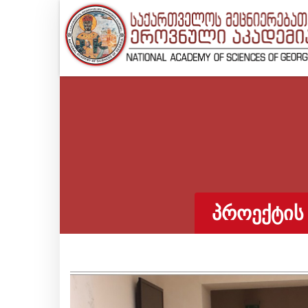
ᲞᲠᲝᲔᲥᲢᲘᲡ 