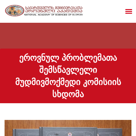
ᲔᲠᲝᲕᲜᲣᲚ ᲞᲠᲝᲑᲚᲔᲛᲐᲗᲐ
ᲨᲔᲛᲡᲬᲐᲕᲚᲔᲚᲘ
ᲛᲣᲓᲛᲘᲕᲛᲝᲥᲛᲔᲓᲘ ᲙᲝᲛᲘᲡᲘᲘᲡ
ᲡᲮᲓᲝᲛᲐ