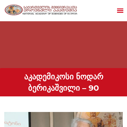
ᲐᲙᲐᲓᲔᲛᲘᲙᲝᲡᲘ ᲜᲝᲓᲐᲠ
ᲑᲔᲠᲘᲙᲐᲨᲕᲘᲚᲘ – 90