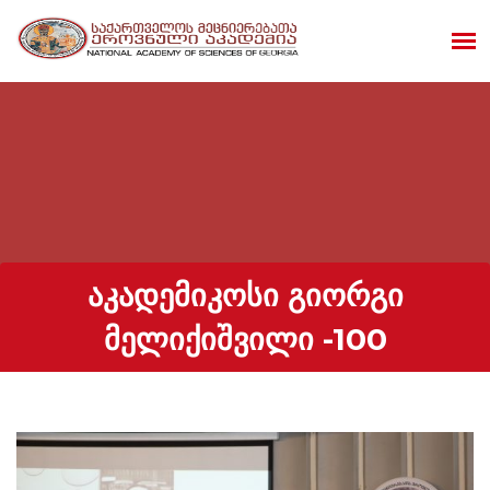
ᲐᲙᲐᲓᲔᲛᲘᲙᲝᲡᲘ ᲒᲘᲝᲠᲒᲘ
ᲛᲔᲚᲘᲥᲘᲨᲕᲘᲚᲘ -100