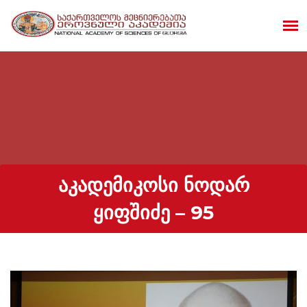
ᲐᲙᲐᲓᲔᲛᲘᲙᲝᲡᲘ ᲜᲝᲓᲐᲠ
ᲧᲘᲤᲨᲘᲫᲔ – 95