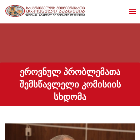
ᲔᲠᲝᲕᲜᲣᲚ ᲞᲠᲝᲑᲚᲔᲛᲐᲗᲐ
ᲨᲔᲛᲡᲬᲐᲕᲚᲔᲚᲘ ᲙᲝᲛᲘᲡᲘᲘᲡ
ᲡᲮᲓᲝᲛᲐ