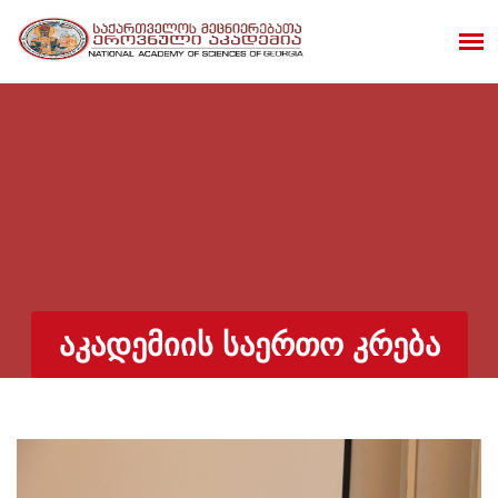
ᲐᲙᲐᲓᲔᲛᲘᲘᲡ ᲡᲐᲔᲠᲗᲝ ᲙᲠᲔᲑᲐ