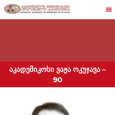
ᲐᲙᲐᲓᲔᲛᲘᲙᲝᲡᲘ ᲕᲐᲟᲐ ᲝᲙᲣᲯᲐᲕᲐ –
90