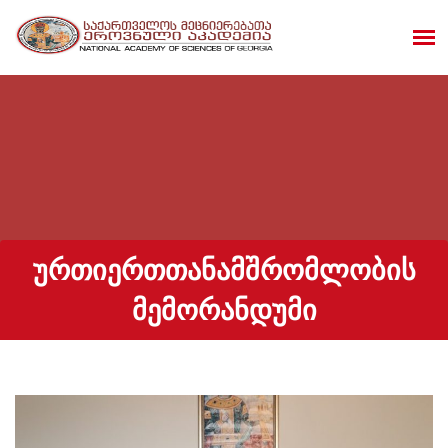
ᲣᲠᲗᲘᲔᲠᲗᲗᲐᲜᲐᲛᲨᲠᲝᲛᲚᲝᲑᲘᲡ
ᲛᲔᲛᲝᲠᲐᲜᲓᲣᲛᲘ