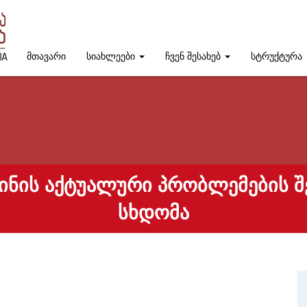
მთავარი
სიახლეები
ჩვენ შესახებ
სტრუქტურა
ᲘᲜᲘᲡ ᲐᲥᲢᲣᲐᲚᲣᲠᲘ ᲞᲠᲝᲑᲚᲔᲛᲔᲑᲘᲡ Შ
ᲡᲮᲓᲝᲛᲐ