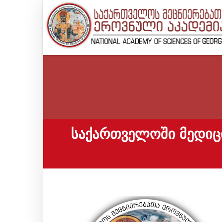
ᲡᲐᲥᲐᲠᲗᲕᲔᲚᲝᲨᲘ ᲛᲔᲓᲘᲪ