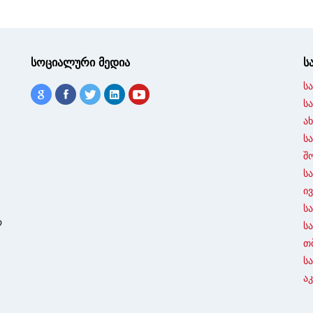
სოციალური მედია
ს
ს
ს
ა
ს
შ
ს
ი
ს
ო
ს
თ
ს
ა