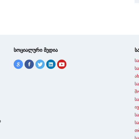
სოციალური მედია
ს
ს
ს
ა
ს
შ
ს
ი
ს
ო
ს
თ
ს