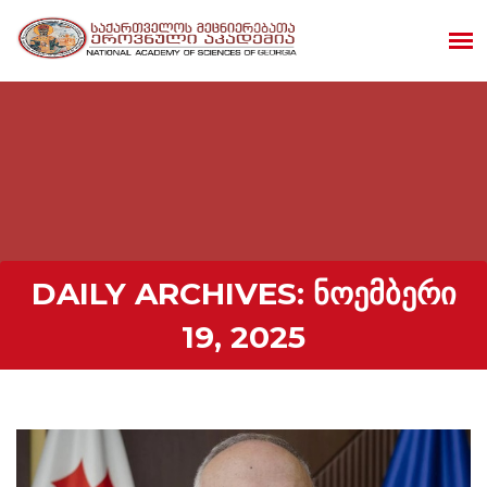
DAILY ARCHIVES:
ᲜᲝᲔᲛᲑᲔᲠᲘ
19, 2025