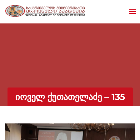
ᲘᲝᲕᲔᲚ ᲥᲣᲗᲐᲗᲔᲚᲐᲫᲔ – 135