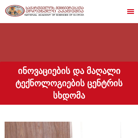
ᲘᲜᲝᲕᲐᲪᲘᲔᲑᲘᲡ ᲓᲐ ᲛᲐᲦᲐᲚᲘ
ᲢᲔᲥᲜᲝᲚᲝᲒᲘᲔᲑᲘᲡ ᲪᲔᲜᲢᲠᲘᲡ
ᲡᲮᲓᲝᲛᲐ