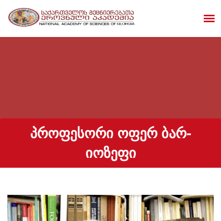
ᲞᲠᲝᲤᲔᲡᲝᲠᲘ ᲝᲤᲔᲠ ᲑᲐᲠ-
ᲘᲝᲖᲔᲤᲘ