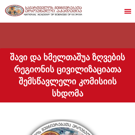
ᲨᲐᲕᲘ ᲓᲐ ᲮᲛᲔᲚᲗᲐᲨᲣᲐ ᲖᲦᲕᲔᲑᲘᲡ
ᲠᲔᲒᲘᲝᲜᲘᲡ ᲪᲘᲕᲘᲚᲘᲖᲐᲪᲘᲐᲗᲐ
ᲨᲔᲛᲡᲬᲐᲕᲚᲔᲚᲘ ᲙᲝᲛᲘᲡᲘᲘᲡ
ᲡᲮᲓᲝᲛᲐ