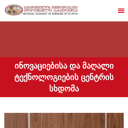
ᲘᲜᲝᲕᲐᲪᲘᲔᲑᲘᲡᲐ ᲓᲐ ᲛᲐᲦᲐᲚᲘ
ᲢᲔᲥᲜᲝᲚᲝᲒᲘᲔᲑᲘᲡ ᲪᲔᲜᲢᲠᲘᲡ
ᲡᲮᲓᲝᲛᲐ