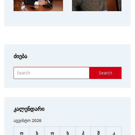
ძიება
Search
კალენდარი
აგვისტო 2026
ო
ს
ო
ხ
პ
შ
კ