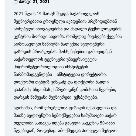
მარტი 21, 2021
2021 წლის 19 მარტს შედგა საქართველოს
მეცნიერებათა ეროვნული აკადემიის პრეზიდიუმთან
არსებული ინოვაციებისა და მაღალი ტექნოლოგიების
ცენტრის მორიგი სხდომა, რომელიც მიეძღვნა ქვეყნის
აღმოსავლეთ ნაწილში ნალექთა ხელოვნური
გაზრდის პრობლემას. მოხსენებებით გამოვიდნენ
საქართველოს ტექნიკური უნივერსიტეტის
ჰიდრომეტეოროლოგიის ინსტიტუტის
წარმომადგენლები – ინსტიტუტის დირექტორი,
დოქტორი თენგიზ ცინცაძე და დოქტორი ნაილი
კაპანაძე. სხდომას ესწრებოდნენ კომისიის წევრები,
დარგის წამყვანი მეცნიერები, ექსპერტები.
აღინიშნა, რომ ღრუ­ბელ­თა ფი­ზი­კის შეს­წავ­ლისა და
მათზე ხე­ლოვ­ნუ­რი ზე­მოქ­მე­დე­ბის სა­მუ­შა­ო­ე­ბი სა­ქარ­
თვე­ლო­ში სა­თა­ვეს იღ­ებს გა­სუ­ლი სა­უკ­უნ­ის 50-ია­ნი
წლე­ბი­დან, როდესაც ამოქმედდა პირ­ვე­ლი მე­ტე­ორ­