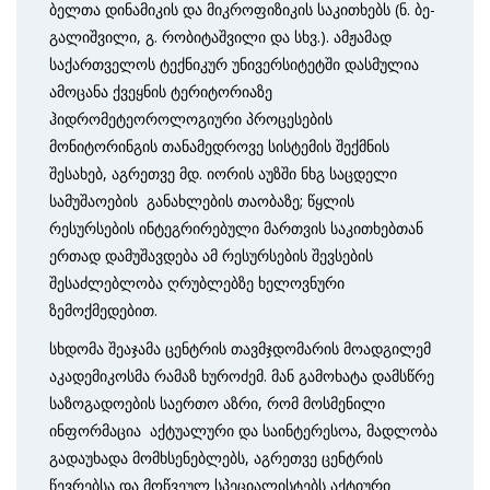
ბელ­თა დი­ნა­მი­კის და მიკ­რო­ფი­ზი­კის სა­კით­ხებს (ნ. ბე­
გა­ლიშ­ვი­ლი, გ. რო­ბი­ტაშ­ვი­ლი და სხვ.). ამჟამად
საქართველოს ტექნიკურ უნივერსიტეტში დასმულია
ამოცანა ქვეყნის ტერიტორიაზე
ჰიდრომეტეოროლოგიური პროცესების
მონიტორინგის თანამედროვე სისტემის შექმნის
შესახებ, აგრეთვე მდ. იორის აუზში ნხგ საცდელი
სამუშაოების განახლების თაობაზე; წყლის
რესურსების ინტეგრირებული მართვის საკითხებთან
ერთად დამუშავდება ამ რესურსების შევსების
შესაძლებლობა ღრუბლებზე ხელოვნური
ზემოქმედებით.
სხდომა შეაჯამა ცენტრის თავმჯდომარის მოადგილემ
აკადემიკოსმა რამაზ ხუროძემ. მან გამოხატა დამსწრე
საზოგადოების საერთო აზრი, რომ მოსმენილი
ინფორმაცია აქტუალური და საინტერესოა, მადლობა
გადაუხადა მომხსენებლებს, აგრეთვე ცენტრის
წევრებსა და მოწვეულ სპეციალისტებს აქტიური