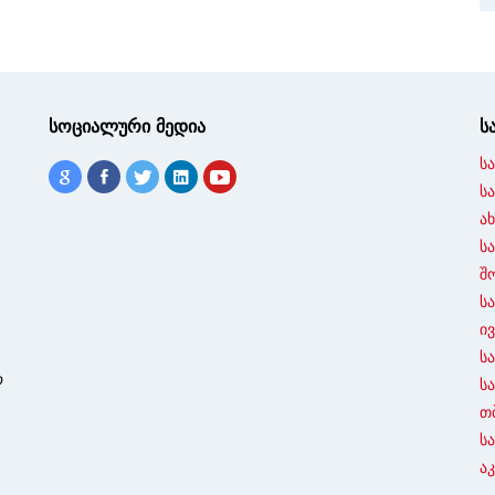
სოციალური მედია
ს
ს
ს
ა
ს
შ
ს
ი
ს
ო
ს
თ
ს
ა