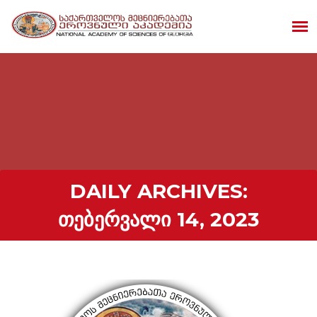
DAILY ARCHIVES:
ᲗᲔᲑᲔᲠᲕᲐᲚᲘ 14, 2023